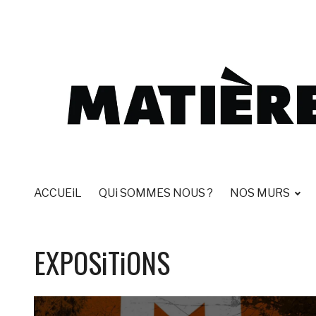
Accéder
au
contenu
principal
vitrine
Matières d'Art
ACCUEiL
QUi SOMMES NOUS ?
NOS MURS
EXPOSiTiONS