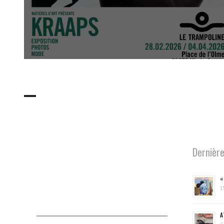
Dernière
«
1
A