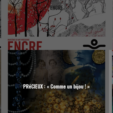
ENCRE
PRéCIEUX : « Comme un bijou ! »