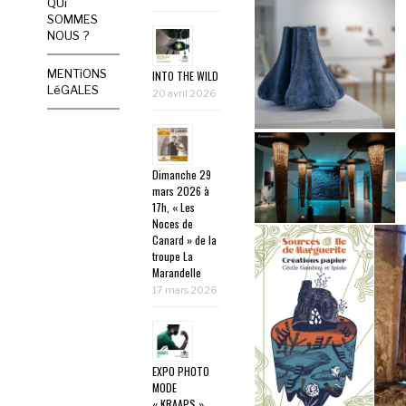
QUi
SOMMES
NOUS ?
MENTiONS
INTO THE WILD
LéGALES
20 avril 2026
Dimanche 29
mars 2026 à
17h, « Les
Noces de
Canard » de la
troupe La
Marandelle
17 mars 2026
EXPO PHOTO
MODE
« KRAAPS »