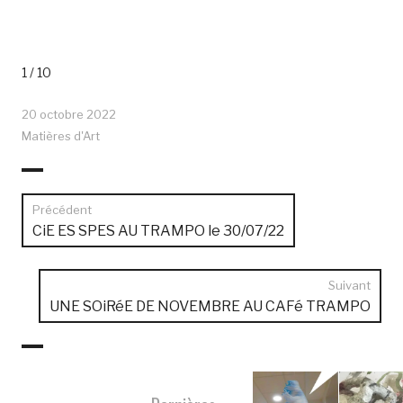
1 / 10
20 octobre 2022
Matières d'Art
Navigation
Précédent
de
Article
CiE ES SPES AU TRAMPO le 30/07/22
précédent :
l’article
Suivant
Arti
UNE SOiRéE DE NOVEMBRE AU CAFé TRAMPO
suiv
: