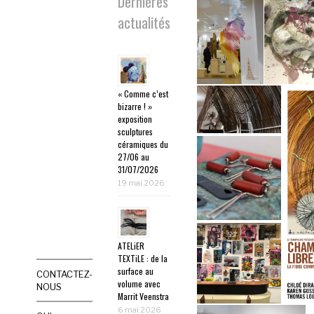
Dernières
actualités
« Comme c’est
bizarre ! »
exposition
sculptures
céramiques du
27/06 au
31/07/2026
19 mai 2026
ATELiER
TEXTiLE : de la
surface au
CONTACTEZ-
volume avec
NOUS
Marrit Veenstra
6 mai 2026