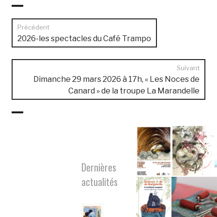
Navigation
Précédent
de
Article
2026-les spectacles du Café Trampo
précédent :
l’article
Suivant
Arti
Dimanche 29 mars 2026 à 17h, « Les Noces de
suiv
Canard » de la troupe La Marandelle
:
Dernières
actualités