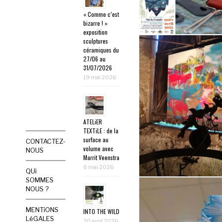
« Comme c’est
bizarre ! »
exposition
sculptures
céramiques du
27/06 au
31/07/2026
19 mai 2026
ATELiER
TEXTiLE : de la
surface au
CONTACTEZ-
volume avec
NOUS
Marrit Veenstra
6 mai 2026
QUi
SOMMES
NOUS ?
MENTiONS
INTO THE WILD
LéGALES
20 avril 2026